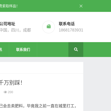
费索取样品！
公司地址
联系电话
中国，四川，成都
18681783931
讯
联系我们
千万别踩！
200
己会去卖肥料，毕竟我之前一直在城里打工，