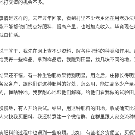
地打交道的机会不多。
事情是这样的，去年过年回家，看到村里不少老乡还在用老办法
能不能帮他们找点好肥料，提高产量，也增加点收入。毕竟现在
就白忙活。
说干就干，我先在网上查不少资料，解各种肥料的种类和作用。
给我寄一些样品。拿到样品后，我跑到田里，找几块不同的地，
结果还不错，有一种生物肥效果特别明显，用之后，庄稼长得明
各家各户，跟他们讲这种肥料的好处，怎么用，能提高多少产量
的，懂啥种地。我就耐心地跟他们解释，给他们看我做的试验田
慢慢地，有人开始尝试。结果，用这种肥料的田地，收成确实比
人来找我买肥料。我还特意建一个微信群，在群里跟大家交流种
卖肥料的过程中也遇到一些麻烦。比如，有些老乡贪便宜，买假