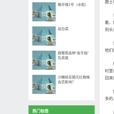
跟土
晚华矮1号（水稻）
着，
岩白菜
到头
他们
甜葡萄品种“金手指”
及其栽
村里
沙糖桔花期灭红蜘蛛
回来
会否影响？
多的
热门标签