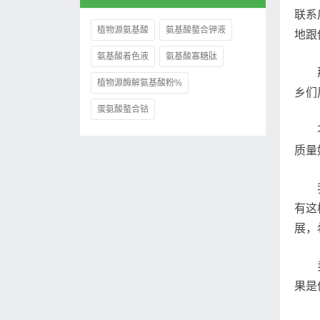
联系
植物源氨基酸
氨基酸螯合钾液
地跟
氨基酸着色液
氨基酸寡糖肽
植物源酶解氨基酸粉%
乡们
蛋氨酸螯合钴
质量
有这
展，
果是